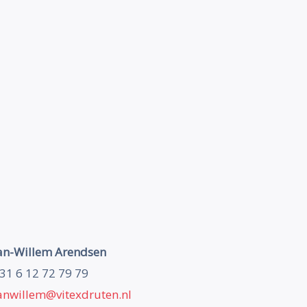
an-Willem Arendsen
31 6 12 72 79 79
anwillem@vitexdruten.nl