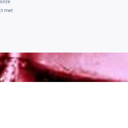
 onze
ct met
LOCATIE
VITEX DRUTEN B.V.