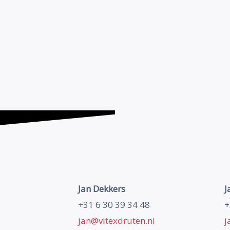
Jan Dekkers
J
e
+31 6 30 39 34 48
+
jan@vitexdruten.nl
j