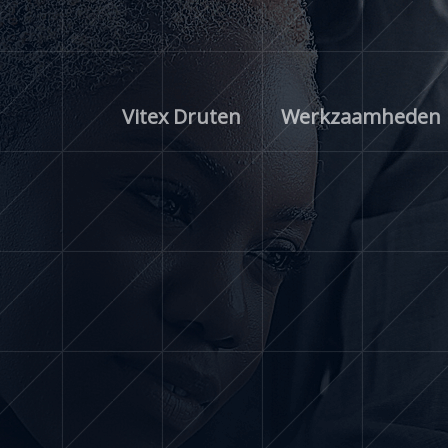
Ga
naar
de
inhoud
Vitex Druten
Werkzaamheden