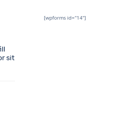
[wpforms id="14"]
ll
r sit