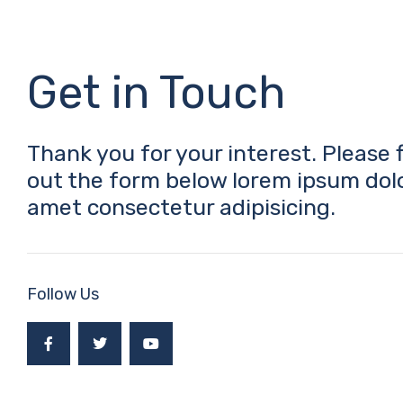
Get in Touch
Thank you for your interest. Please fi
out the form below lorem ipsum dolo
amet consectetur adipisicing.
Follow Us
F
T
Y
a
w
o
c
i
u
e
t
t
b
t
u
o
e
b