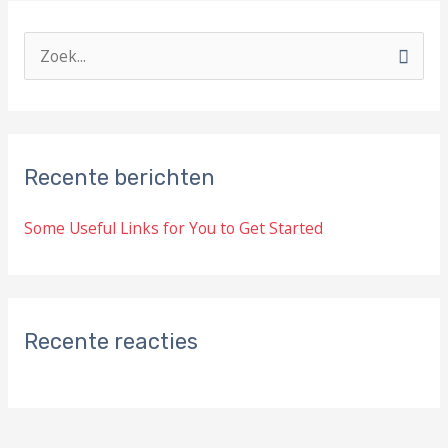
Z
o
e
k
Recente berichten
n
a
Some Useful Links for You to Get Started
a
r
:
Recente reacties