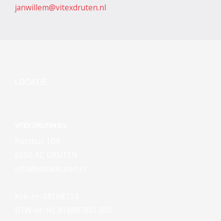
janwillem@vitexdruten.nl
LOCATIE
VITEX DRUTEN B.V.
Postbus 109
6650 AC DRUTEN
info@vitexdruten.nl
Kvk-nr: 08168734
BTW-nr: NL.818887801.B01