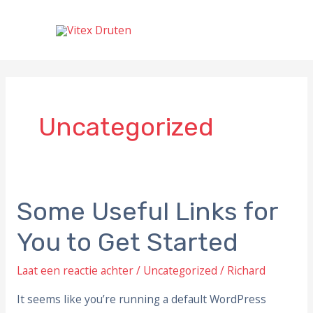
Ga
HOOFDMENU
naar
de
inhoud
Uncategorized
Some Useful Links for
Some
Useful
You to Get Started
Links
for
Laat een reactie achter
/
Uncategorized
/
Richard
You
It seems like you’re running a default WordPress
to